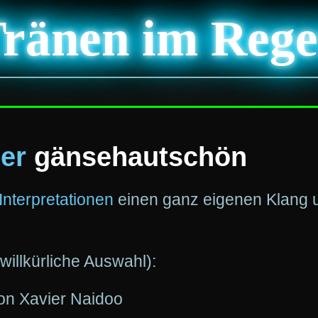
ränen im Reg
er
gänsehaut
schön
Interpretationen
einen ganz eigenen Klang u
willkürliche Auswahl):
on Xavier Naidoo